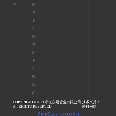
构
焊
管
卫
生
级
管
件
卫
生
级
配
件
技术支持：
COPYRIGHT©2019 浙江永晨管业有限公司
All RIGHTS RESERVED
腾科网络
浙ICP备2024098932号-1