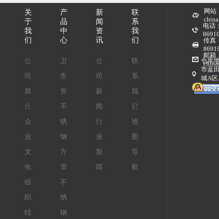
网站：
关
产
新
联
china
于
品
闻
系
电话：
我
中
资
我
8691
们
心
讯
们
传真：
8691
邮箱：
仓库
公
卫
公
联
chin
市蓝
司
生
司
系
城A区A
号
简
管
新
我
介
不
闻
们
企
锈
行
地
业
钢
业
图
文
方
新
导
化
管
闻
航
组
不
织
锈
结
钢