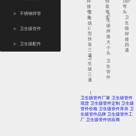
焊
快
180°
接
装
弯
弯
弯
头
卫
不锈钢焊管
卫
头
头
卫
生
生
生
级
级
U
级
卫生级管件
焊
型
焊
接
快
接
大
卫生级配件
装
四
小
三
通
头
通
卫
卫
生
生
级
管
三
件
通
1
卫生级管件厂家
卫生级管件
现货
卫生级管件定制
卫生级
管件价格
卫生级管件库存
卫
生级管件品牌
卫生级管件工
厂
卫生级管件供应商