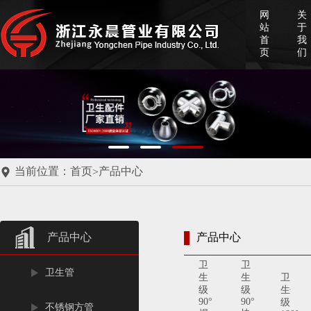
网
关
站
于
首
我
页
们
当前位置：
首页
产品中心
>
产品中心
产品中心
卫
卫
卫生管
生
生
卫
级
级
生
90°
90°
级
不锈钢方管